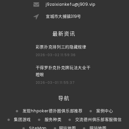
j9zaixiankefu@j909.vip
宣城市大捕镇319号
最新资讯
彩票扑克排列三的隐藏规律
2026-03-02 11:59:36
干得罗扑克扑克牌玩法大全干
瞪眼
2026-03-01 11:55:37
导航
发现hhpoker德扑圈俱乐部推荐
案例中心
集团游戏
服务种类
交流德州俱乐部客服微信
SiteMap
网站地图
网站地图