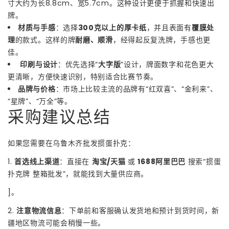
寸大约为长8.8cm、宽5.7cm。这种设计更便于抓握和快速出
牌。
材质与手感
：选择
300克以上的厚卡纸
，并且表面有
覆膜处
理
的款式。这样的牌
耐磨、顺滑
，经得起反复洗牌，手感也更
佳。
️ 印刷与设计
：优先选择“
大字版
”设计，牌面数字和花色更大
更清晰，方便快速识别，特别适合比赛节奏。
品牌与价格
：市场上比较主流的品牌有“红双喜”、“金利来”、
“星牌”、“万全”等。
采购建议总结
如果您需要在乌鲁木齐批发掼蛋扑克：
1.
首选线上渠道
：直接在
淘宝/天猫
或
1688阿里巴巴
搜索“掼蛋
扑克牌 整箱批发”，就能找到大量供应商。
]。
2.
注意物流信息
：下单前和客服确认发货地和预计到货时间，新
疆地区物流可能会稍慢一些。