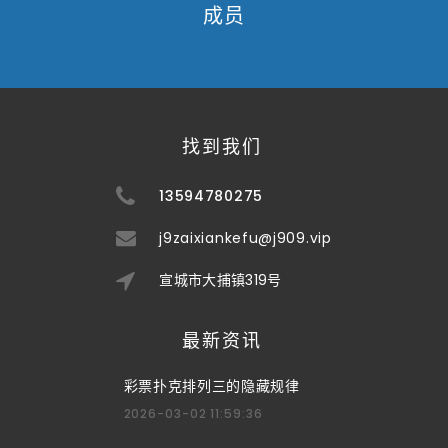
成员
找到我们
13594780275
j9zaixiankefu@j909.vip
宣城市大捕镇319号
最新资讯
彩票扑克排列三的隐藏规律
2026-03-02 11:59:36