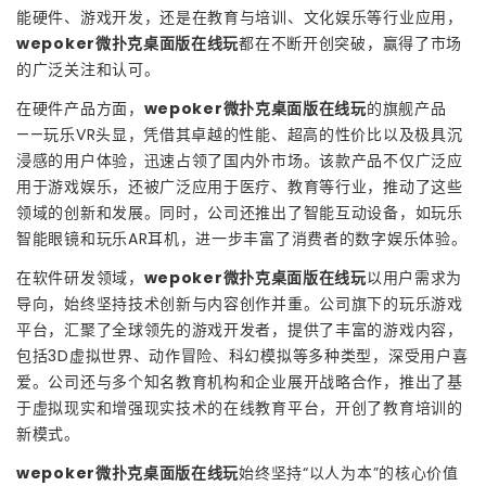
能硬件、游戏开发，还是在教育与培训、文化娱乐等行业应用，
wepoker微扑克桌面版在线玩
都在不断开创突破，赢得了市场
的广泛关注和认可。
在硬件产品方面，
wepoker微扑克桌面版在线玩
的旗舰产品
——玩乐VR头显，凭借其卓越的性能、超高的性价比以及极具沉
浸感的用户体验，迅速占领了国内外市场。该款产品不仅广泛应
用于游戏娱乐，还被广泛应用于医疗、教育等行业，推动了这些
领域的创新和发展。同时，公司还推出了智能互动设备，如玩乐
智能眼镜和玩乐AR耳机，进一步丰富了消费者的数字娱乐体验。
在软件研发领域，
wepoker微扑克桌面版在线玩
以用户需求为
导向，始终坚持技术创新与内容创作并重。公司旗下的玩乐游戏
平台，汇聚了全球领先的游戏开发者，提供了丰富的游戏内容，
包括3D虚拟世界、动作冒险、科幻模拟等多种类型，深受用户喜
爱。公司还与多个知名教育机构和企业展开战略合作，推出了基
于虚拟现实和增强现实技术的在线教育平台，开创了教育培训的
新模式。
wepoker微扑克桌面版在线玩
始终坚持“以人为本”的核心价值