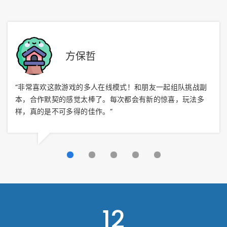
方保哲
“非常喜欢这款游戏的多人在线模式！和朋友一起组队挑战副
本，合作默契的感觉太棒了。每次都会有新的惊喜，玩法多
样，真的是不可多得的佳作。”
12