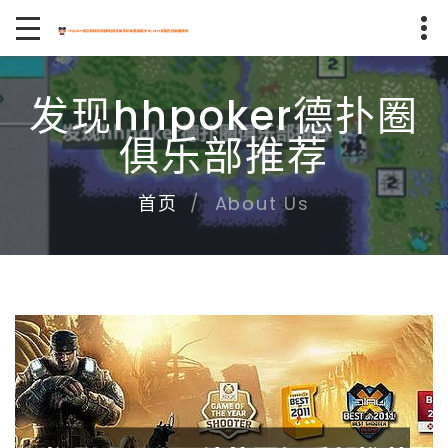
发现hhpoker德扑圈
俱乐部推荐
About Us
首页