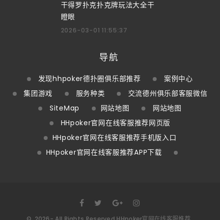
干得罗扑克扑克牌玩法大全干
瞪眼
2026-03-01 11:55:37
导航
发现hhpoker德扑圈俱乐部推荐
案例中心
集团游戏
服务种类
交流德州俱乐部客服微信
SiteMap
网站地图
网站地图
HHpoker官网在线客服推荐网页版
HHpoker官网在线客服推荐手机版入口
HHpoker官网在线客服推荐APP下载
©
2026
- All Rights Reserved
HHpoker官网在线客服推荐
.